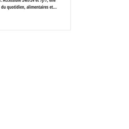
. Accessible 24h/24 et 7j/7, elle
 du quotidien, alimentaires et
cée pour les habitants, qui
 pratique, moderne et sans