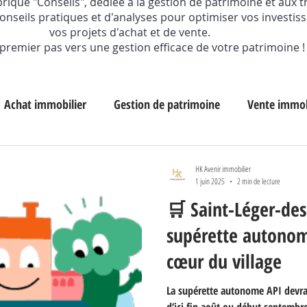
ique "Conseils", dédiée à la gestion de patrimoine et aux 
conseils pratiques et d'analyses pour optimiser vos investis
vos projets d'achat et de vente.
e premier pas vers une gestion efficace de votre patrimoine !
Achat immobilier
Gestion de patrimoine
Vente immob
HK Avenir immobilier
1 juin 2025
2 min de lecture
🛒 Saint-Léger-des
supérette autonome
cœur du village
La supérette autonome API devrai