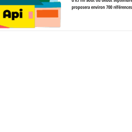
d’ici fin août ou début septembre
proposera environ 700 références
non alimentaires. Une vraie avan
bénéficieront enfin d’un service
contrainte horaire.